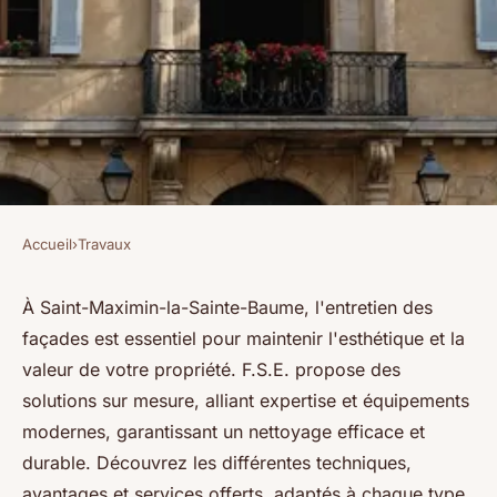
Accueil
›
Travaux
TRAVAUX
Nettoyage de façade à saint-
À Saint-Maximin-la-Sainte-Baume, l'entretien des
façades est essentiel pour maintenir l'esthétique et la
maximin-la-sainte-baume :
valeur de votre propriété. F.S.E. propose des
nos solutions
solutions sur mesure, alliant expertise et équipements
modernes, garantissant un nettoyage efficace et
Benjamin
•
25 décembre 2024
•
3 min de lecture
durable. Découvrez les différentes techniques,
avantages et services offerts, adaptés à chaque type