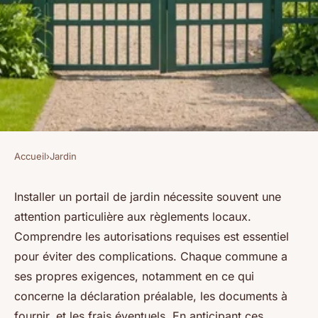
Accueil
›
Jardin
JARDIN
Quel permis pour installer un
Installer un portail de jardin nécessite souvent une
attention particulière aux règlements locaux.
portail de jardin ?
Comprendre les autorisations requises est essentiel
pour éviter des complications. Chaque commune a
Benjamin
•
25 février 2025
•
3 min de lecture
ses propres exigences, notamment en ce qui
concerne la déclaration préalable, les documents à
fournir, et les frais éventuels. En anticipant ces