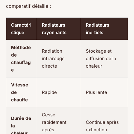
comparatif détaillé :
Caractéri
Radiateurs
Radiateurs
stique
rayonnants
inertiels
Méthode
Radiation
Stockage et
de
infrarouge
diffusion de la
chauffag
directe
chaleur
e
Vitesse
de
Rapide
Plus lente
chauffe
Cesse
Durée de
rapidement
Continue après
la
après
extinction
chaleur