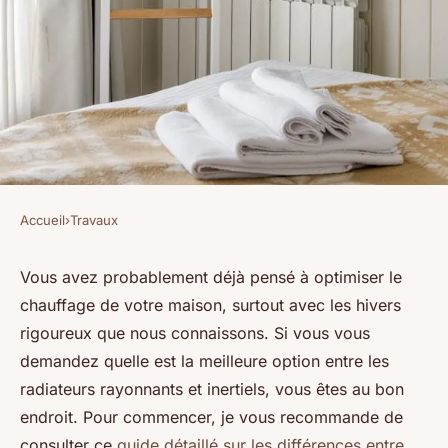
Accueil
›
Travaux
TRAVAUX
Les avantages des radiateurs
Vous avez probablement déjà pensé à optimiser le
chauffage de votre maison, surtout avec les hivers
rayonnants vs inertiels
rigoureux que nous connaissons. Si vous vous
demandez quelle est la meilleure option entre les
Benjamin
•
21 février 2025
•
7 min de lecture
radiateurs rayonnants et inertiels, vous êtes au bon
endroit. Pour commencer, je vous recommande de
consulter ce
guide détaillé sur les différences entre