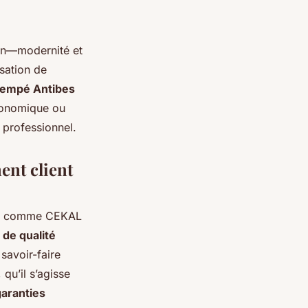
ain—modernité et
isation de
trempé Antibes
économique ou
 professionnel.
ent client
ons comme CEKAL
 de qualité
savoir-faire
qu’il s’agisse
garanties