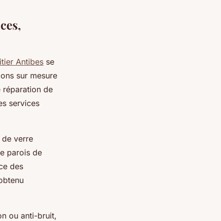
ces,
itier Antibes
se
tions sur mesure
e réparation de
es services
 de verre
de parois de
ace des
 obtenu
on ou anti-bruit,