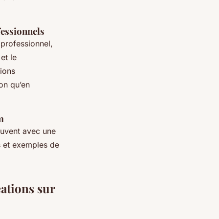
fessionnels
 professionnel,
et le
tions
ion qu’en
m
ouvent avec une
s et exemples de
éations sur