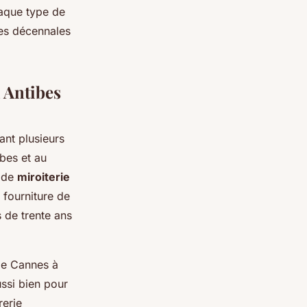
chaque type de
ies décennales
à Antibes
nt plusieurs
bes et au
e de
miroiterie
 fourniture de
s de trente ans
 de Cannes à
ssi bien pour
rerie