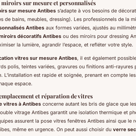
e miroirs sur mesure et personnalisés
oirs sur mesure Antibes
s’adapte à vos besoins de décorat
s de bains, meubles, dressing). Les professionnels de la mi
sonnalisés Antibes
aux formes variées, ajustés au millimèt
miroirs décoratifs Antibes
ou des miroirs pour dressing An
imiser la lumière, agrandir l’espace, et refléter votre style.
cation vitres sur mesure Antibes
, il est également possibl
rds polis, teintes variées, gravures ou finitions anti-rayures
e. L’installation est rapide et soignée, prenant en compte les
chaque espace.
remplacement et réparation de vitres
e vitres à Antibes
concerne autant les bris de glace que les
uble vitrage Antibes garantit une isolation thermique et p
uipes assurent la pose vitres fenêtres Antibes ainsi que le
tibes, même en urgence. On peut aussi choisir du
verre sec