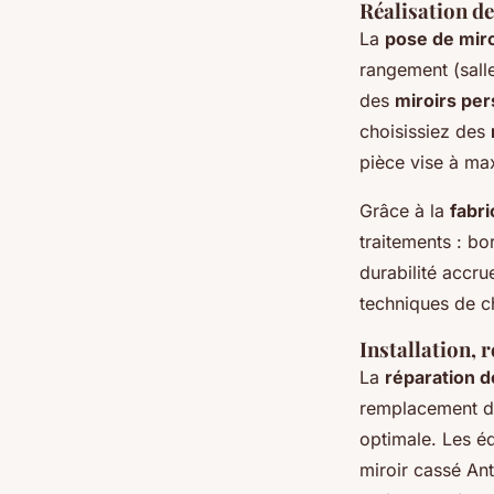
Réalisation d
La
pose de mir
rangement (salle
des
miroirs per
choisissiez des
pièce vise à max
Grâce à la
fabri
traitements : bo
durabilité accru
techniques de 
Installation, 
La
réparation d
remplacement do
optimale. Les éq
miroir cassé An