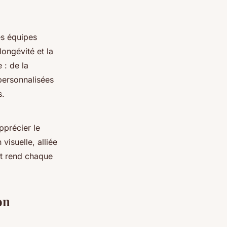
es équipes
longévité et la
 : de la
personnalisées
s.
pprécier le
visuelle, alliée
 et rend chaque
on