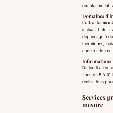
remplacement ra
Domaines d’int
L’offre de
miroi
incluant hôtels,
dépannage à domi
thermiques, isol
construction ne
Informations 
Du lundi au vend
zone de 5 à 10 
réalisations pou
Services pr
mesure