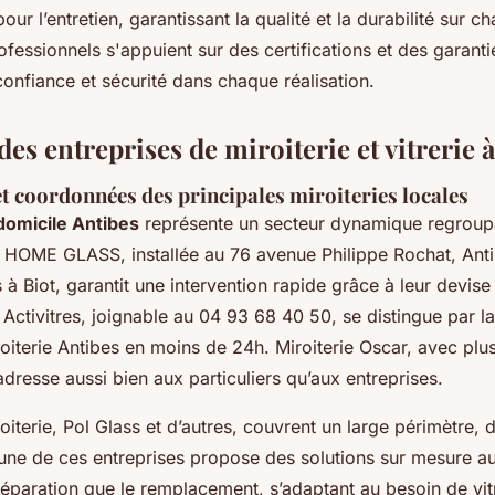
our l’entretien, garantissant la qualité et la durabilité sur 
ofessionnels s'appuient sur des certifications et des garant
confiance et sécurité dans chaque réalisation.
s entreprises de miroiterie et vitrerie 
t coordonnées des principales miroiteries locales
 domicile Antibes
représente un secteur dynamique regroupa
. HOME GLASS, installée au 76 avenue Philippe Rochat, Anti
à Biot, garantit une intervention rapide grâce à leur devis
. Activitres, joignable au 04 93 68 40 50, se distingue par la
roiterie Antibes en moins de 24h. Miroiterie Oscar, avec plu
adresse aussi bien aux particuliers qu’aux entreprises.
oiterie, Pol Glass et d’autres, couvrent un large périmètre,
ne de ces entreprises propose des solutions sur mesure au
la réparation que le remplacement, s’adaptant au besoin de vit