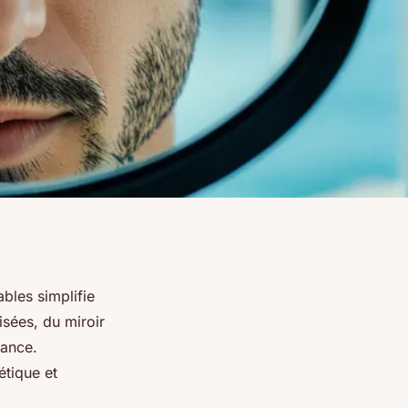
ables simplifie
sées, du miroir
gance.
tique et