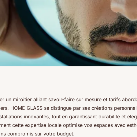
otre expert en
r un miroitier alliant savoir-faire sur mesure et tarifs abord
riers. HOME GLASS se distingue par ses créations personnali
t économique
stallations innovantes, tout en garantissant durabilité et élé
nt cette expertise locale optimise vos espaces avec esthé
ns compromis sur votre budget.