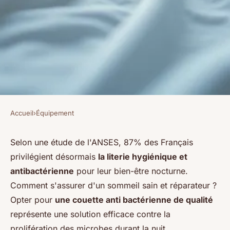
Accueil
›
Équipement
ÉQUIPEMENT
Couette anti-bactérien :
Selon une étude de l'ANSES, 87% des Français
privilégient désormais
la literie hygiénique et
confort et hygiène
antibactérienne
pour leur bien-être nocturne.
Comment s'assurer d'un sommeil sain et réparateur ?
Benjamin
•
18 novembre 2025
•
8 min de lecture
Opter pour
une couette anti bactérienne de qualité
représente une solution efficace contre la
prolifération des microbes durant la nuit.