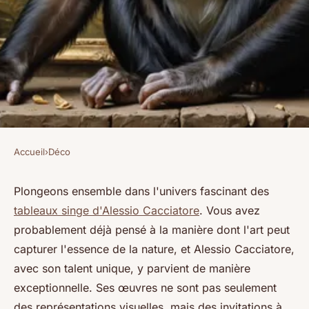
Accueil
›
Déco
DÉCO
Explore les œuvres captivantes
Plongeons ensemble dans l'univers fascinant des
tableaux singe d'Alessio Cacciatore
. Vous avez
de tableaux singe par alessio
probablement déjà pensé à la manière dont l'art peut
cacciatore
capturer l'essence de la nature, et Alessio Cacciatore,
avec son talent unique, y parvient de manière
Benjamin
•
16 février 2025
•
8 min de lecture
exceptionnelle. Ses œuvres ne sont pas seulement
des représentations visuelles, mais des invitations à