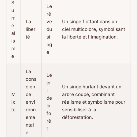
S
Le
u
rê
rr
La
ve
Un singe flottant dans un
é
liber
du
ciel multicolore, symbolisant
al
té
si
la liberté et l'imagination.
is
ng
m
e
e
La
Le
cons
cr
cien
Un singe hurlant devant un
i
M
ce
arbre coupé, combinant
de
ix
envi
réalisme et symbolisme pour
la
te
ronn
sensibiliser à la
fo
eme
déforestation.
rê
ntal
t
e