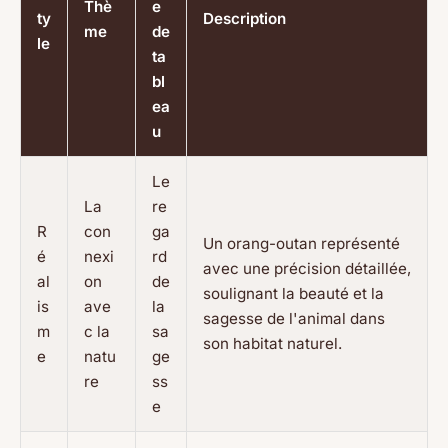
Thè
e
ty
Description
me
de
le
ta
bl
ea
u
Le
La
re
R
con
ga
Un orang-outan représenté
é
nexi
rd
avec une précision détaillée,
al
on
de
soulignant la beauté et la
is
ave
la
sagesse de l'animal dans
m
c la
sa
son habitat naturel.
e
natu
ge
re
ss
e