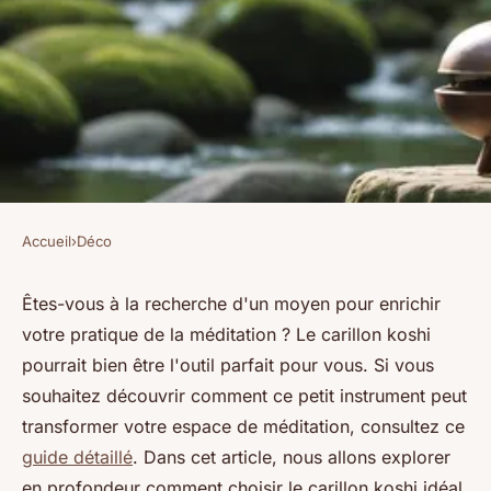
Accueil
›
Déco
DÉCO
Guide pour choisir un carillon
Êtes-vous à la recherche d'un moyen pour enrichir
votre pratique de la méditation ? Le carillon koshi
koshi et améliorer votre
pourrait bien être l'outil parfait pour vous. Si vous
méditation
souhaitez découvrir comment ce petit instrument peut
transformer votre espace de méditation, consultez ce
Benjamin
•
22 février 2025
•
6 min de lecture
guide détaillé
. Dans cet article, nous allons explorer
en profondeur comment choisir le carillon koshi idéal