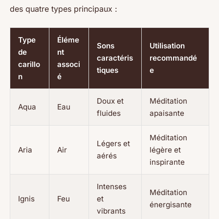
des quatre types principaux :
Type
Éléme
Sons
Utilisation
de
nt
caractéris
recommandé
carillo
associ
tiques
e
n
é
Doux et
Méditation
Aqua
Eau
fluides
apaisante
Méditation
Légers et
Aria
Air
légère et
aérés
inspirante
Intenses
Méditation
Ignis
Feu
et
énergisante
vibrants