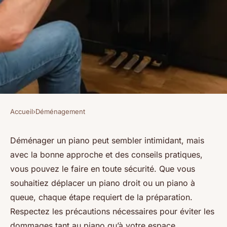
Accueil
›
Déménagement
DÉMÉNAGEMENT
Comment déménager un
Déménager un piano peut sembler intimidant, mais
avec la bonne approche et des conseils pratiques,
piano ?
vous pouvez le faire en toute sécurité. Que vous
souhaitiez déplacer un piano droit ou un piano à
Benjamin
•
25 octobre 2024
•
5 min de lecture
queue, chaque étape requiert de la préparation.
Respectez les précautions nécessaires pour éviter les
dommages tant au piano qu’à votre espace.