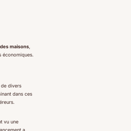
 des maisons
,
ts économiques.
 de divers
minant dans ces
éreurs.
nt vu une
inancement a