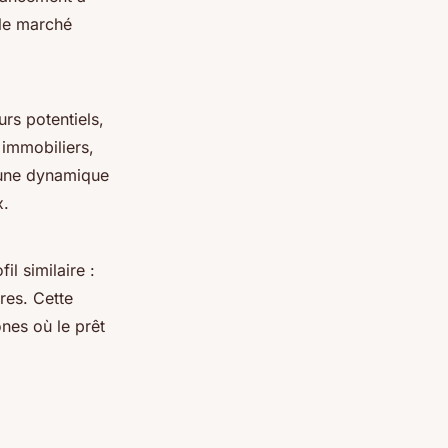
 le marché
rs potentiels,
 immobiliers,
 une dynamique
x.
l similaire :
res. Cette
es où le prêt