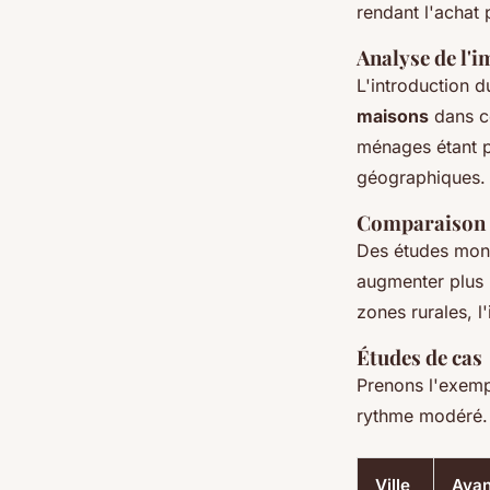
rendant l'achat p
Analyse de l'i
L'introduction 
maisons
dans ce
ménages étant p
géographiques.
Comparaison a
Des études mont
augmenter plus 
zones rurales, l
Études de cas
Prenons l'exempl
rythme modéré. 
Ville
Avan