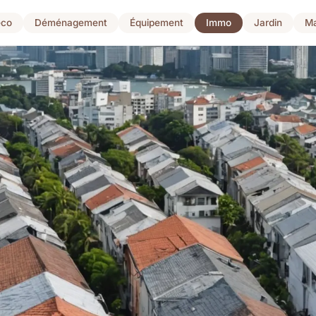
co
Déménagement
Équipement
Immo
Jardin
Ma