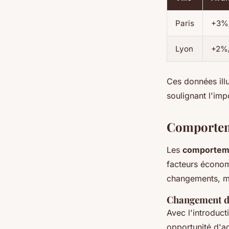
Paris
+3%
Lyon
+2%
Ces données ill
soulignant l'im
Comportem
Les
comporteme
facteurs économ
changements, m
Changement d
Avec l'introduc
opportunité d'ac