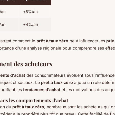
/an
+5%/an
/an
+4%/an
ustrent comment le
prêt à taux zéro
peut influencer les
prix
portance d'une analyse régionale pour comprendre ses effe
ent des acheteurs
nts d'achat
des consommateurs évoluent sous l'influence
iques et sociaux. Le
prêt à taux zéro
a joué un rôle déter
odifiant les
tendances d'achat
et les motivations des acqu
ans les comportements d'achat
tion du
prêt à taux zéro
, nombreux sont les acheteurs qui o
céder à la propriété plus tôt que prévu. Cette facilité de f