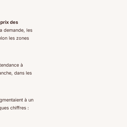
s
prix des
la demande, les
elon les zones
tendance à
anche, dans les
ugmentaient à un
ues chiffres :