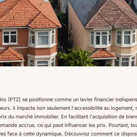
ux zéro affecte les
zéro (PTZ) se positionne comme un levier financier indispen
urs. Il impacte non seulement l'accessibilité au logement, 
prix du marché immobilier. En facilitant l'acquisition de bien
mande accrue, ce qui peut influencer les prix. Pourtant, to
les face à cette dynamique. Découvrez comment ce disposi