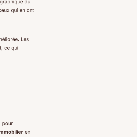
ographique du
ceux qui en ont
améliorée. Les
, ce qui
l pour
mmobilier
en