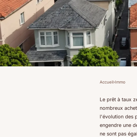
Accueil
›
Immo
IMMO
Comment le prêt à ta
Le prêt à taux 
nombreux achete
prix d'une maison?
l'évolution des 
engendre une de
ne sont pas éga
Benjamin
•
25 octobre 2024
•
10 min de lecture