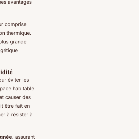
ses avantages
eur comprise
on thermique.
plus grande
rgétique
idité
ur éviter les
espace habitable
 et causer des
 être fait en
er à résister à
oignée
, assurant