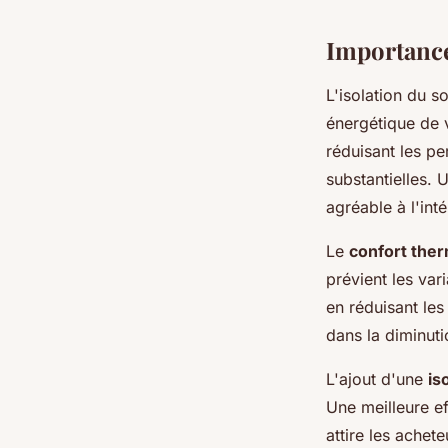
Importance 
L'isolation du 
énergétique de v
réduisant les pe
substantielles.
agréable à l'int
Le
confort the
prévient les var
en réduisant les
dans la diminut
L'ajout d'une
is
Une meilleure ef
attire les ache