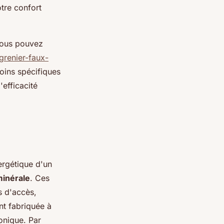
tre confort
 vous pouvez
-grenier-faux-
soins spécifiques
'efficacité
ergétique d'un
minérale
. Ces
s d'accès,
nt fabriquée à
onique. Par