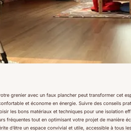
ec faux plancher :
 votre grenier avec un faux plancher peut transformer cet e
onfortable et économe en énergie. Suivre des conseils pra
ssentiels.
isir les bons matériaux et techniques pour une isolation e
eurs fréquentes tout en optimisant votre projet de manière 
rite d’être un espace convivial et utile, accessible à tous le