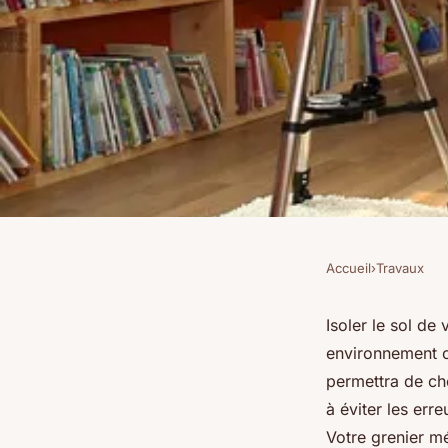
Accueil
›
Travaux
TRAVAUX
Isoler sol grenier av
Isoler le sol de
environnement c
conseils pratiques e
permettra de cho
à éviter les err
Votre grenier mé
Benjamin
•
27 décembre 2024
•
7 min de lecture