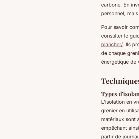
carbone. En inv
personnel, mais 
Pour savoir com
consulter le gui
plancher/
. Ils p
de chaque grenie
énergétique de v
Techniques
Types d'isolan
L'isolation en v
grenier en utili
matériaux sont a
empêchant ainsi
partir de journa