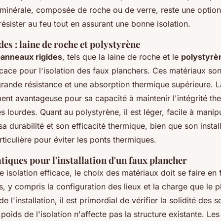
ne minérale, composée de roche ou de verre, reste une optio
résister au feu tout en assurant une bonne isolation.
es : laine de roche et polystyrène
anneaux rigides
, tels que la laine de roche et le
polystyrè
icace pour l'isolation des faux planchers. Ces matériaux son
grande résistance et une absorption thermique supérieure. L
ement avantageuse pour sa capacité à maintenir l'intégrité 
 lourdes. Quant au polystyrène, il est léger, facile à manipu
a durabilité et son efficacité thermique, bien que son instal
rticulière pour éviter les ponts thermiques.
tiques pour l'installation d'un faux plancher
e isolation efficace, le choix des matériaux doit se faire en
es, y compris la configuration des lieux et la charge que le p
e l'installation, il est primordial de vérifier la solidité des s
 poids de l'isolation n'affecte pas la structure existante. Les