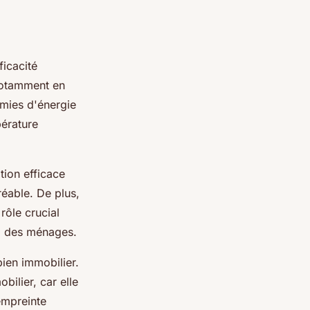
ficacité
notamment en
omies d'énergie
pérature
tion efficace
réable. De plus,
rôle crucial
el des ménages.
ien immobilier.
bilier, car elle
empreinte