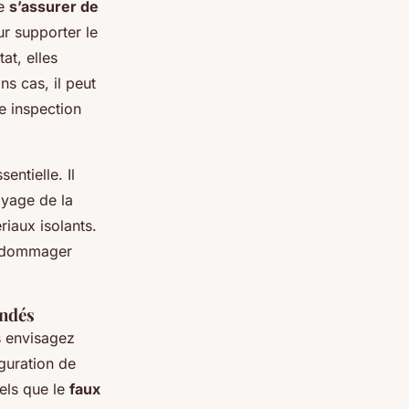
de
s’assurer de
r supporter le
at, elles
ns cas, il peut
e inspection
entielle. Il
toyage de la
iaux isolants.
endommager
andés
us envisagez
iguration de
tels que le
faux