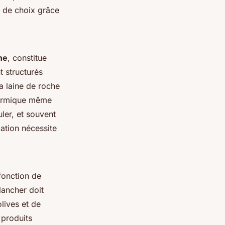
n de choix grâce
ne
, constitue
t structurés
a laine de roche
thermique même
ler, et souvent
lation nécessite
 fonction de
lancher doit
olives et de
 produits