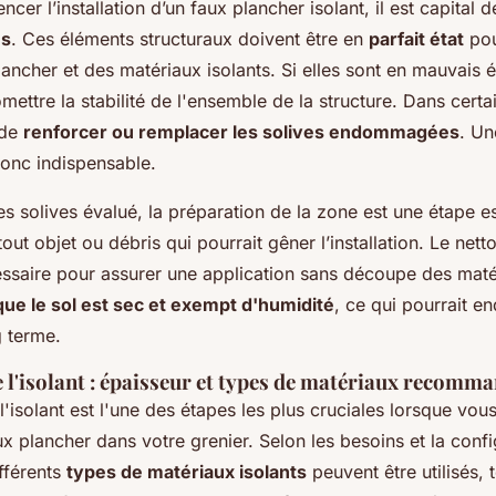
er l’installation d’un faux plancher isolant, il est capital 
es
. Ces éléments structuraux doivent être en
parfait état
pou
ancher et des matériaux isolants. Si elles sont en mauvais ét
ttre la stabilité de l'ensemble de la structure. Dans certai
 de
renforcer ou remplacer les solives endommagées
. Un
donc indispensable.
es solives évalué, la préparation de la zone est une étape ess
tout objet ou débris qui pourrait gêner l’installation. Le net
essaire pour assurer une application sans découpe des matér
ue le sol est sec et exempt d'humidité
, ce qui pourrait 
g terme.
e l'isolant : épaisseur et types de matériaux recomm
e l'isolant est l'une des étapes les plus cruciales lorsque vo
aux plancher dans votre grenier. Selon les besoins et la conf
ifférents
types de matériaux isolants
peuvent être utilisés, 