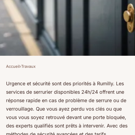
Accueil
›
Travaux
TRAVAUX
Serrurier à rumilly : urgences
Urgence et sécurité sont des priorités à Rumilly. Les
services de serrurier disponibles 24h/24 offrent une
24h/24, des experts à votre
réponse rapide en cas de problème de serrure ou de
service
verrouillage. Que vous ayez perdu vos clés ou que
vous vous soyez retrouvé devant une porte bloquée,
Benjamin
•
6 janvier 2025
•
3 min de lecture
des experts qualifiés sont prêts à intervenir. Avec des
méthodes de sécurité avancées et des tarifs