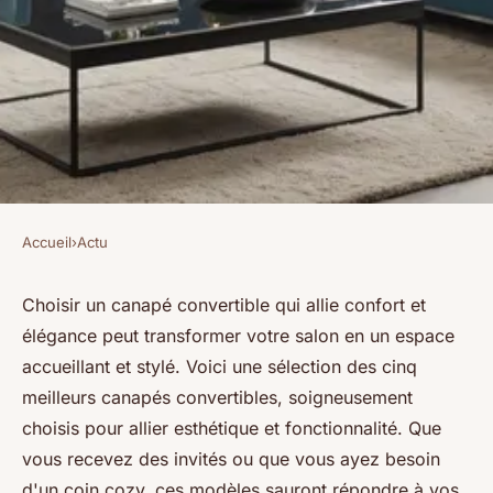
Accueil
›
Actu
ACTU
Top 5 canapés convertibles
Choisir un canapé convertible qui allie confort et
élégance peut transformer votre salon en un espace
alliant confort et élégance
accueillant et stylé. Voici une sélection des cinq
meilleurs canapés convertibles, soigneusement
Benjamin
•
10 janvier 2025
•
7 min de lecture
choisis pour allier esthétique et fonctionnalité. Que
vous recevez des invités ou que vous ayez besoin
d'un coin cozy, ces modèles sauront répondre à vos