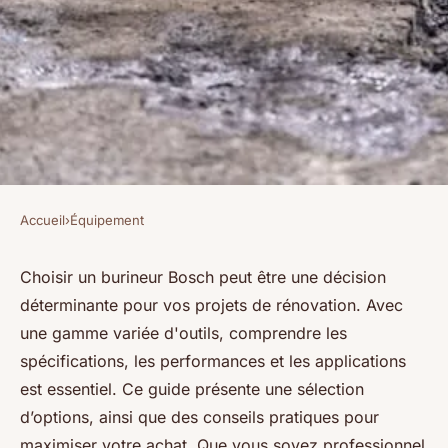
Accueil
›
Équipement
ÉQUIPEMENT
Burineur bosch : guide pour
Choisir un burineur Bosch peut être une décision
déterminante pour vos projets de rénovation. Avec
choisir le meilleur outil
une gamme variée d'outils, comprendre les
spécifications, les performances et les applications
Benjamin
•
23 avril 2025
•
5 min de lecture
est essentiel. Ce guide présente une sélection
d’options, ainsi que des conseils pratiques pour
maximiser votre achat. Que vous soyez professionnel