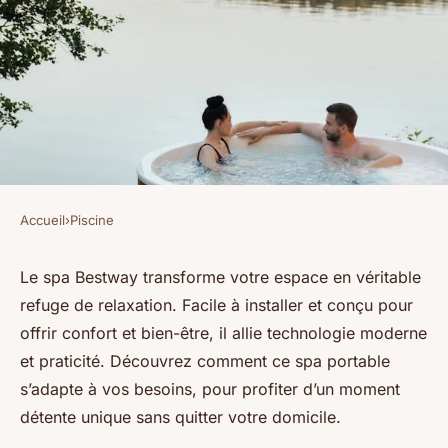
Accueil
›
Piscine
PISCINE
Le spa Bestway : votre oasis de
Le spa Bestway transforme votre espace en véritable
refuge de relaxation. Facile à installer et conçu pour
détente à domicile
offrir confort et bien-être, il allie technologie moderne
et praticité. Découvrez comment ce spa portable
Benjamin
•
11 juin 2025
•
7 min de lecture
s’adapte à vos besoins, pour profiter d’un moment
détente unique sans quitter votre domicile.