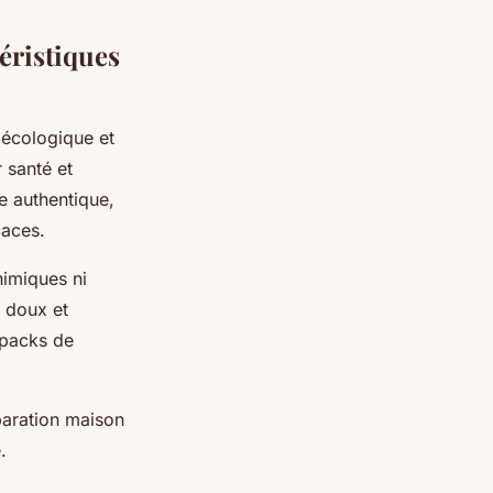
téristiques
écologique et
 santé et
le authentique,
caces.
himiques ni
, doux et
 packs de
éparation maison
.