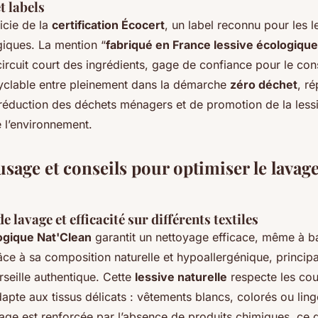
t labels
icie de la
certification Écocert
, un label reconnu pour les l
giques. La mention “
fabriqué en France lessive écologique
e circuit court des ingrédients, gage de confiance pour le c
yclable entre pleinement dans la démarche
zéro déchet
, r
réduction des déchets ménagers et de promotion de la lessi
 l’environnement.
 usage et conseils pour optimiser le lavag
 lavage et efficacité sur différents textiles
ogique Nat'Clean
garantit un nettoyage efficace, même à b
âce à sa composition naturelle et hypoallergénique, princip
seille authentique. Cette
lessive naturelle
respecte les cou
adapte aux tissus délicats : vêtements blancs, colorés ou li
vage est renforcée par l’absence de produits chimiques, ce qu