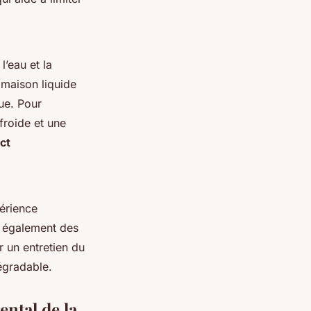
l’eau et la
 maison liquide
ue. Pour
 froide et une
ct
érience
d également des
 un entretien du
égradable.
ntal de la