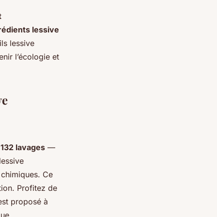
t
rédients lessive
ls lessive
ir l’écologie et
ve
 132 lavages
—
lessive
s chimiques. Ce
tion. Profitez de
est proposé à
que,