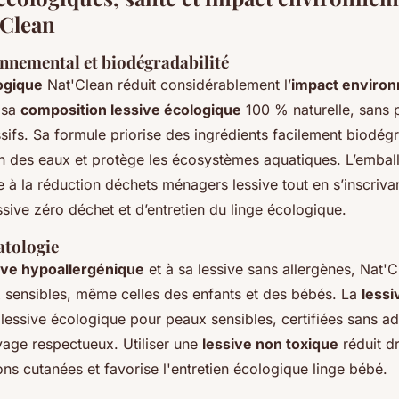
'Clean
nnemental et biodégradabilité
ogique
Nat'Clean réduit considérablement l’
impact enviro
 sa
composition lessive écologique
100 % naturelle, sans 
ifs. Sa formule priorise des ingrédients facilement biodég
ion des eaux et protège les écosystèmes aquatiques. L’embal
e à la réduction déchets ménagers lessive tout en s’inscriv
sive zéro déchet et d’entretien du linge écologique.
atologie
ive hypoallergénique
et à sa lessive sans allergènes, Nat'Cl
 sensibles, même celles des enfants et des bébés. La
lessi
 lessive écologique pour peaux sensibles, certifiées sans add
yage respectueux. Utiliser une
lessive non toxique
réduit d
tions cutanées et favorise l'entretien écologique linge bébé.