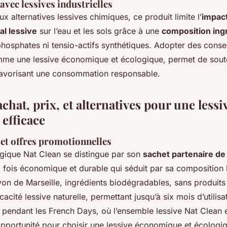
vec lessives industrielles
x alternatives lessives chimiques, ce produit limite l’
impac
l lessive
sur l’eau et les sols grâce à une
composition ing
hosphates ni tensio-actifs synthétiques. Adopter des consei
me une lessive économique et écologique, permet de souten
 favorisant une consommation responsable.
chat, prix, et alternatives pour une lessi
 efficace
 et offres promotionnelles
ogique Nat Clean se distingue par son
sachet partenaire de
a fois économique et durable qui séduit par sa composition 
von de Marseille, ingrédients biodégradables, sans produit
icacité lessive naturelle, permettant jusqu’à six mois d’utilisa
 pendant les French Days, où l’ensemble lessive Nat Clean 
portunité pour choisir une lessive économique et écologi