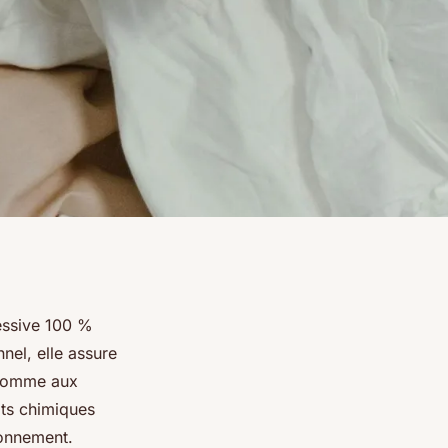
essive 100 %
nnel, elle assure
 comme aux
its chimiques
ronnement.