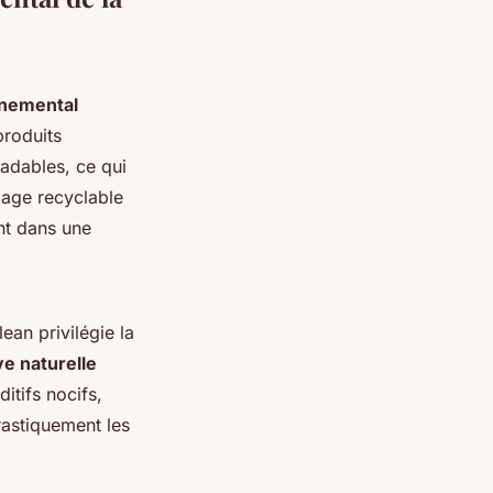
nnemental
produits
radables, ce qui
lage recyclable
ant dans une
ean privilégie la
ve naturelle
itifs nocifs,
rastiquement les