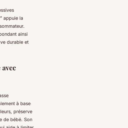
essives
” appuie la
onsommateur.
épondant ainsi
ve durable et
e avec
asse
alement à base
leurs, préserve
nge de bébé. Son
i aide à limiter