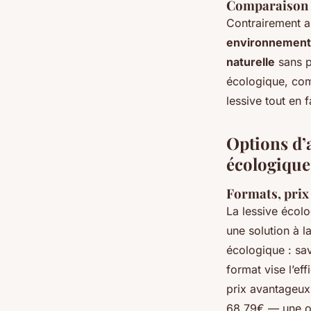
Comparaison a
Contrairement au
environnementa
naturelle
sans p
écologique, com
lessive tout en
Options d’a
écologique
Formats, prix
La lessive écol
une solution à l
écologique : sa
format vise l’eff
prix avantageux
68,79€ — une op