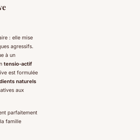
ve
re : elle mise
ques agressifs.
ue à un
un
tensio-actif
sive est formulée
dients naturels
natives aux
ent parfaitement
la famille