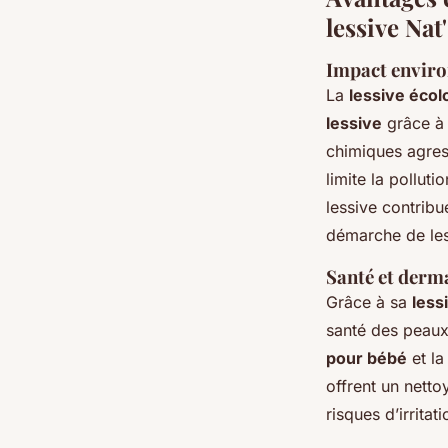
lessive Nat
Impact enviro
La
lessive écol
lessive
grâce à
chimiques agress
limite la pollut
lessive contribu
démarche de les
Santé et derm
Grâce à sa
less
santé des peaux
pour bébé
et la
offrent un netto
risques d’irrita