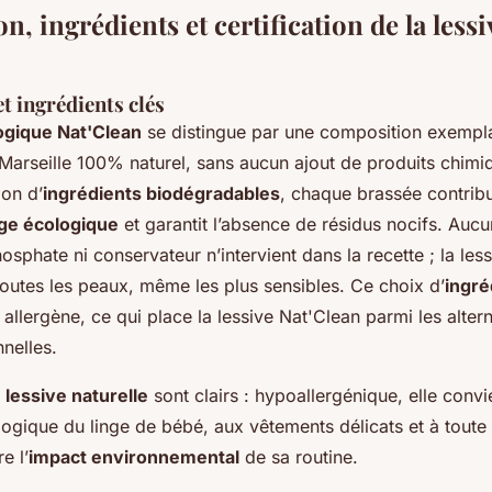
, ingrédients et certification de la lessi
t ingrédients clés
ogique Nat'Clean
se distingue par une composition exemplai
Marseille 100% naturel, sans aucun ajout de produits chimi
ion d’
ingrédients biodégradables
, chaque brassée contrib
nge écologique
et garantit l’absence de résidus nocifs. Auc
hosphate ni conservateur n’intervient dans la recette ; la les
toutes les peaux, même les plus sensibles. Ce choix d’
ingré
e allergène, ce qui place la lessive Nat'Clean parmi les alter
nnelles.
e
lessive naturelle
sont clairs : hypoallergénique, elle convi
ologique du linge de bébé, aux vêtements délicats et à toute 
e l’
impact environnemental
de sa routine.