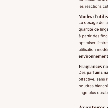
les réactions cu
Modes d’utilis
Le dosage de l
quantité de ling
à partir des flo
optimiser l’entre
utilisation modé
environnementa
Fragrances na
Des
parfums na
olfactive, sans
poudres blanchi
linge plus durab
Avantages 