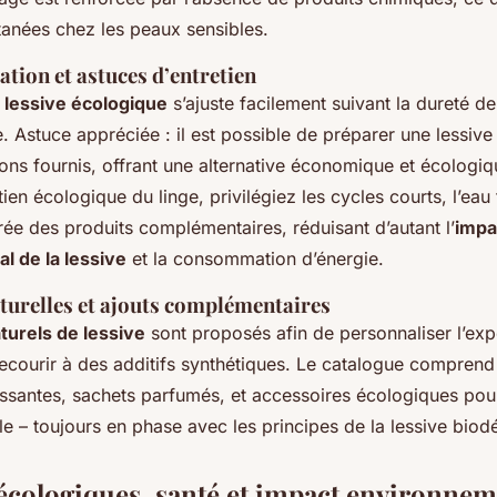
tanées chez les peaux sensibles.
ation et astuces d’entretien
a
lessive écologique
s’ajuste facilement suivant la dureté de 
e. Astuce appréciée : il est possible de préparer une lessive
cons fournis, offrant une alternative économique et écologiq
tien écologique du linge, privilégiez les cycles courts, l’eau
rée des produits complémentaires, réduisant d’autant l’
impa
l de la lessive
et la consommation d’énergie.
turelles et ajouts complémentaires
turels de lessive
sont proposés afin de personnaliser l’exp
 recourir à des additifs synthétiques. Le catalogue compren
ssantes, sachets parfumés, et accessoires écologiques pour
le – toujours en phase avec les principes de la lessive biod
écologiques, santé et impact environneme