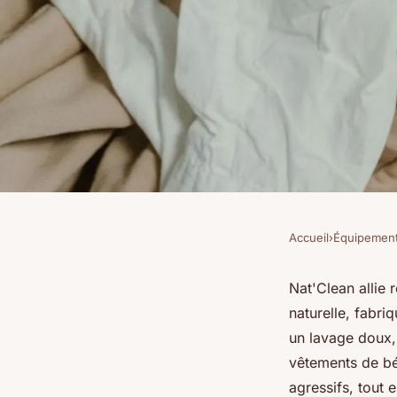
Accueil
›
Équipemen
ÉQUIPEMENT
Optez pour la lessive
Nat'Clean allie
naturelle, fabri
douceur et écologie
un lavage doux,
vêtements de béb
agressifs, tout 
Benjamin
•
15 octobre 2025
•
7 min de lecture