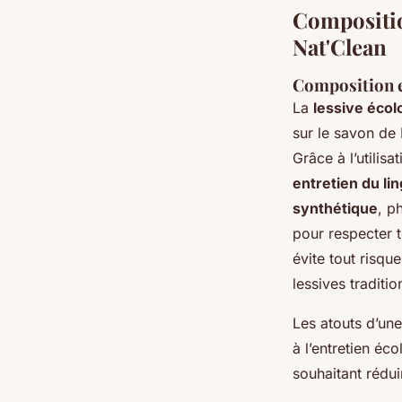
Composition
Nat'Clean
Composition e
La
lessive écol
sur le savon de 
Grâce à l’utilisat
entretien du li
synthétique
, p
pour respecter 
évite tout risqu
lessives traditio
Les atouts d’un
à l’entretien éc
souhaitant réduir