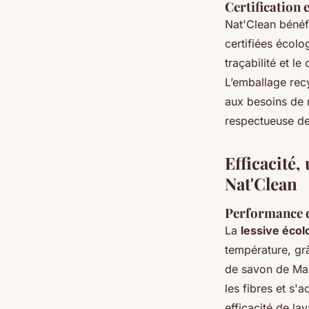
Certification e
Nat'Clean bénéf
certifiées écolo
traçabilité et l
L’emballage rec
aux besoins de 
respectueuse de
Efficacité,
Nat'Clean
Performance de
La
lessive écol
température, gr
de savon de Mar
les fibres et s'
efficacité de la