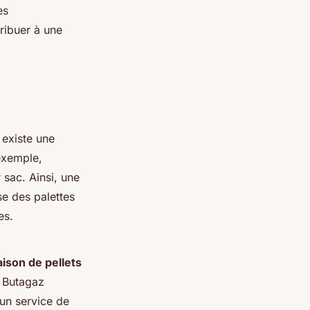
es
tribuer à une
l existe une
exemple,
 sac. Ainsi, une
e des palettes
es.
aison de pellets
e Butagaz
 un service de