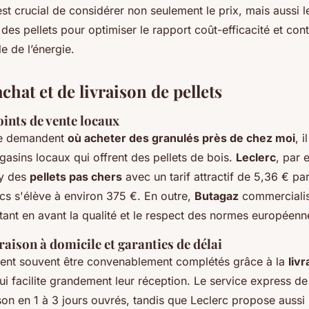
l est crucial de considérer non seulement le prix, mais aussi l
 des pellets pour optimiser le rapport coût-efficacité et con
le de l’énergie.
chat et de livraison de pellets
ints de vente locaux
se demandent
où acheter des granulés près de chez moi
, i
asins locaux qui offrent des pellets de bois.
Leclerc
, par 
y des
pellets pas chers
avec un tarif attractif de 5,36 € par
cs s'élève à environ 375 €. En outre,
Butagaz
commercialis
tant en avant la qualité et le respect des normes européenn
raison à domicile et garanties de délai
ent souvent être convenablement complétés grâce à la
livr
ui facilite grandement leur réception. Le service express d
aison en 1 à 3 jours ouvrés, tandis que Leclerc propose aussi