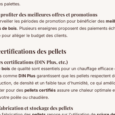
es palettes.
profiter des meilleures offres et promotions
urveiller les périodes de promotion pour bénéficier des
meil
s de bois
. Plusieurs enseignes proposent des paiements éc
pour alléger le budget des clients.
certifications des pellets
 certifications (DIN Plus, etc.)
 bois
de qualité sont essentiels pour un chauffage efficace 
ons comme
DIN Plus
garantissent que les pellets respectent 
uction, de densité et un faible taux d'humidité, ce qui améli
ter pour des
pellets certifiés
assure une chaleur optimale et
otre poêle ou chaudière.
abrication et stockage des pellets
 fabrication des
pellets
repose sur l'utilisation de
sciure de