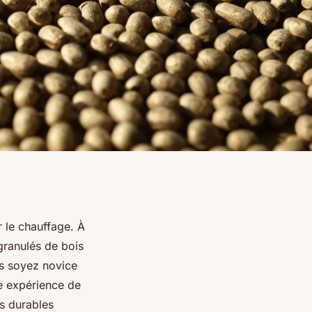
r le chauffage. À
granulés de bois
us soyez novice
re expérience de
s durables