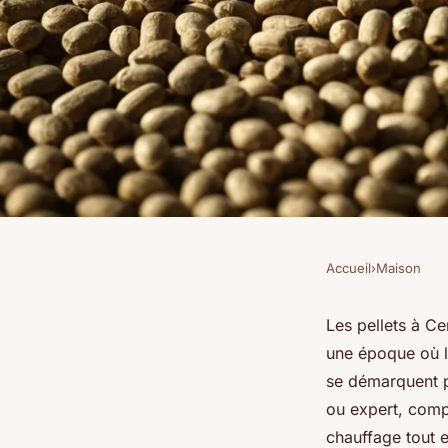
Accueil
›
Maison
MAISON
Découvrez les tarifs 
Les pellets à Ce
une époque où l
pellets à Cergy !
se démarquent p
ou expert, compr
chauffage tout 
Benjamin
•
31 janvier 2025
•
3 min de lecture