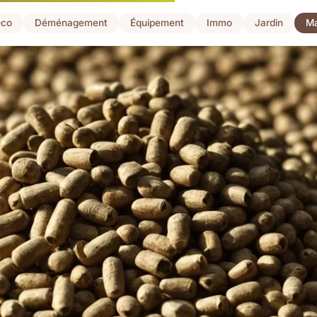
co
Déménagement
Équipement
Immo
Jardin
Ma