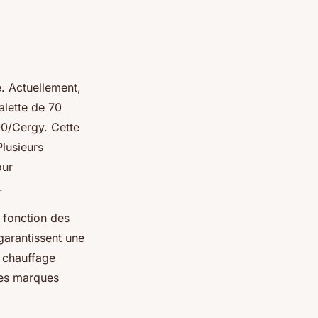
e. Actuellement,
alette de 70
00/Cergy. Cette
Plusieurs
our
.
 fonction des
 garantissent une
e chauffage
des marques