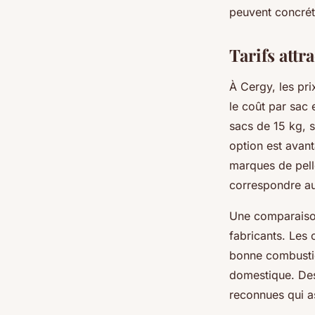
peuvent concrét
Tarifs attr
À Cergy, les pri
le coût par sac
sacs de 15 kg, 
option est avan
marques de pelle
correspondre au
Une comparaison
fabricants. Les 
bonne combustio
domestique. Des
reconnues qui as