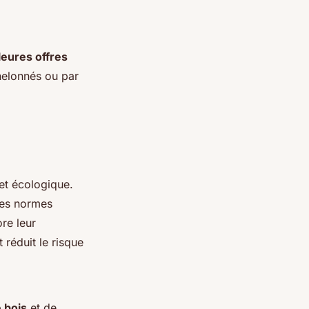
leures offres
helonnés ou par
et écologique.
des normes
ore leur
 réduit le risque
 bois
et de