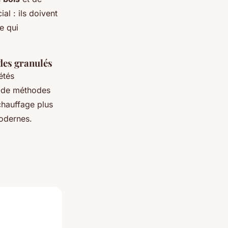
l : ils doivent
e qui
 des granulés
étés
on de méthodes
 chauffage plus
odernes.