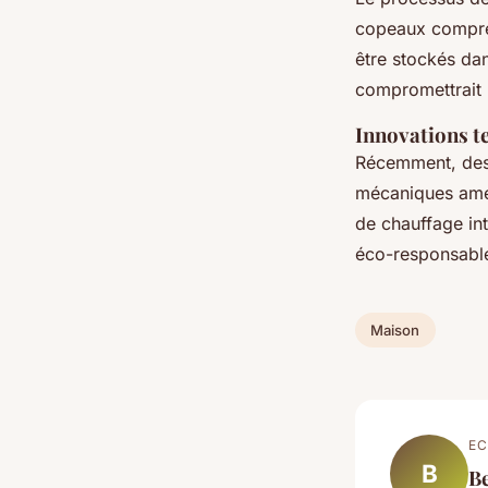
copeaux compres
être stockés dan
compromettrait l
Innovations te
Récemment, des 
mécaniques améli
de chauffage int
éco-responsable
Maison
EC
B
B