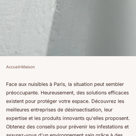
Accueil
›
Maison
MAISON
Éliminez les nuisibles à paris :
Face aux nuisibles à Paris, la situation peut sembler
préoccupante. Heureusement, des solutions efficaces
votre solution efficace !
existent pour protéger votre espace. Découvrez les
meilleures entreprises de désinsectisation, leur
Benjamin
•
25 mars 2025
•
5 min de lecture
expertise et les produits innovants qu'elles proposent.
Obtenez des conseils pour prévenir les infestations et
assurez-vous d'un environnement sain grâce à des