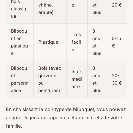
bois
chêne,
e
et
20 €
classiq
érable)
plus
ue
Bilboqu
3
Très
et en
ans
5-15
Plastique
facil
plastiqu
et
€
e
e
plus
Bilboqu
Bois (avec
8
Inter
et
gravures
ans
20-
médi
personn
ou
et
30 €
aire
alisé
peintures)
plus
En choisissant le bon type de bilboquet, vous pouvez
adapter le jeu aux capacités et aux intérêts de votre
famille.