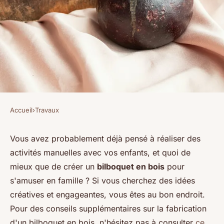
Accueil
›
Travaux
TRAVAUX
10 idées créatives pour
Vous avez probablement déjà pensé à réaliser des
activités manuelles avec vos enfants, et quoi de
réaliser un bilboquet en bois
mieux que de créer un
bilboquet en bois
pour
familial
s'amuser en famille ? Si vous cherchez des idées
créatives et engageantes, vous êtes au bon endroit.
Benjamin
•
4 mars 2025
•
7 min de lecture
Pour des conseils supplémentaires sur la fabrication
d'un bilboquet en bois, n'hésitez pas à consulter
ce