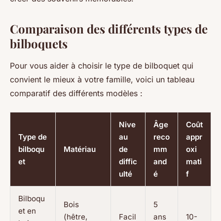
Comparaison des différents types de
bilboquets
Pour vous aider à choisir le type de bilboquet qui
convient le mieux à votre famille, voici un tableau
comparatif des différents modèles :
Nive
Âge
Coût
Type de
au
reco
appr
bilboqu
Matériau
de
mm
oxi
et
diffic
and
mati
ulté
é
f
Bilboqu
Bois
5
et en
(hêtre,
Facil
ans
10-