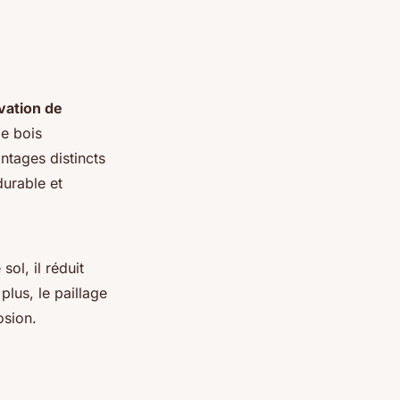
vation de
le bois
ntages distincts
durable et
sol, il réduit
plus, le paillage
osion.