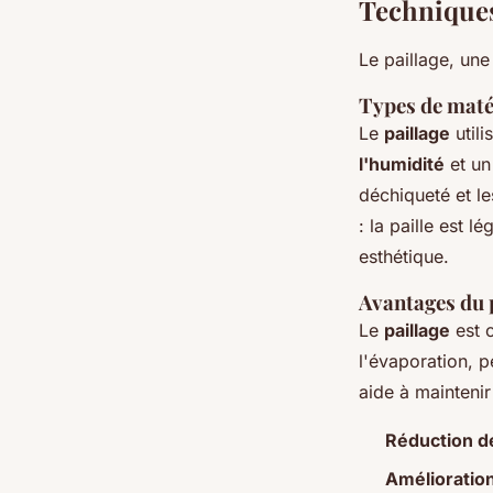
Techniques
Le paillage, une
Types de maté
Le
paillage
utili
l'humidité
et u
déchiqueté et le
: la paille est l
esthétique.
Avantages du p
Le
paillage
est c
l'évaporation, p
aide à mainteni
Réduction de
Amélioration