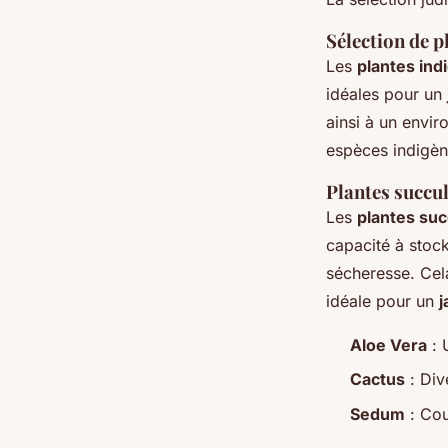
Sélection de p
Les
plantes ind
idéales pour un
ainsi à un envir
espèces indigèn
Plantes succul
Les
plantes suc
capacité à stock
sécheresse. Cela
idéale pour un
j
Aloe Vera
: 
Cactus
: Div
Sedum
: Cou