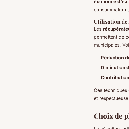
économie d'ea
consommation d'
Utilisation de
Les
récupérateu
permettent de co
municipales. Vo
Réduction d
Diminution d
Contribution
Ces techniques 
et respectueuse
Choix de p
La sélection jud