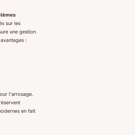
stèmes
és sur les
sure une gestion
 avantages :
our l'arrosage.
préservent
odernes en fait