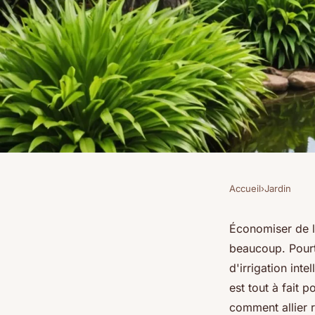
Accueil
›
Jardin
JARDIN
Économiser de l'eau
Économiser de l'
beaucoup. Pourt
un espace vert luxur
d'irrigation int
est tout à fait 
comment allier r
Benjamin
•
25 octobre 2024
•
8 min de lecture