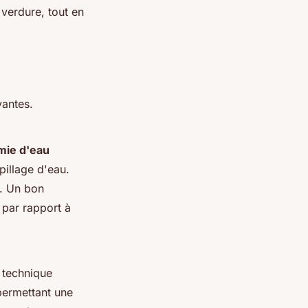
 verdure, tout en
vantes.
ie d'eau
pillage d'eau.
e. Un bon
 par rapport à
e technique
 permettant une