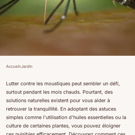
Accueil
›
Jardin
JARDIN
Astuces incontournables pour
Lutter contre les moustiques peut sembler un défi,
surtout pendant les mois chauds. Pourtant, des
se débarrasser des moustiques
solutions naturelles existent pour vous aider à
retrouver la tranquillité. En adoptant des astuces
Benjamin
•
5 janvier 2025
•
4 min de lecture
simples comme l'utilisation d'huiles essentielles ou la
culture de certaines plantes, vous pouvez éloigner
ces nuisibles efficacement. Découvrez comment ces