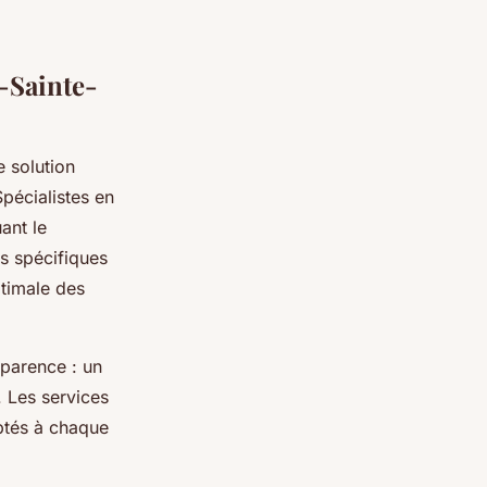
-Sainte-
 solution
Spécialistes en
ant le
ts spécifiques
ptimale des
pparence : un
. Les services
aptés à chaque