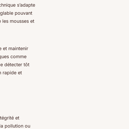
chnique s’adapte
églable pouvant
e les mousses et
e et maintenir
fiques comme
e détecter tôt
n rapide et
égrité et
la pollution ou