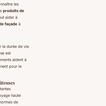
nnaître les
es
produits de
ut aider à
 de façade
à
 la durée de vie
se est
tements aident à
inent pour le
oûteuses
tantes
toyage haute
 normes de