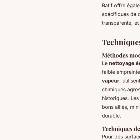
Batif offre égal
spécifiques de c
transparente, et
Techniques
Méthodes mode
Le
nettoyage é
faible emprein
vapeur
, utilise
chimiques agress
historiques. Le
bons alliés, min
durable.
Techniques de 
Pour des surface