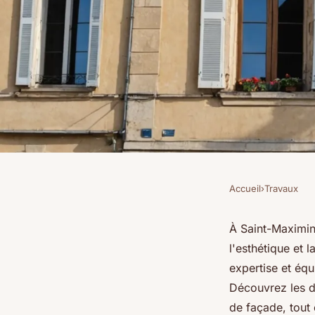
Accueil
›
Travaux
TRAVAUX
Nettoyage de façade
À Saint-Maximin-
l'esthétique et 
la-sainte-baume : n
expertise et éq
Découvrez les d
de façade, tout 
Benjamin
•
25 décembre 2024
•
3 min de lecture