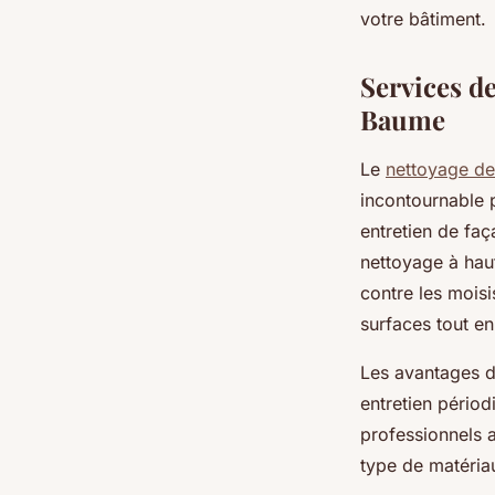
votre bâtiment.
Services d
Baume
Le
nettoyage de
incontournable p
entretien de fa
nettoyage à haut
contre les moisi
surfaces tout e
Les avantages d'
entretien périod
professionnels a
type de matériau