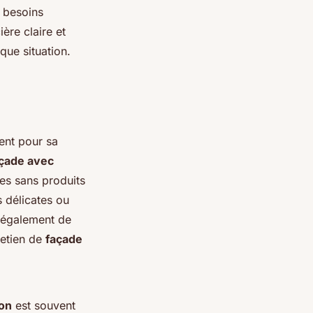
x besoins
ère claire et
que situation.
ent pour sa
çade avec
res sans produits
s délicates ou
 également de
retien de
façade
ion
est souvent