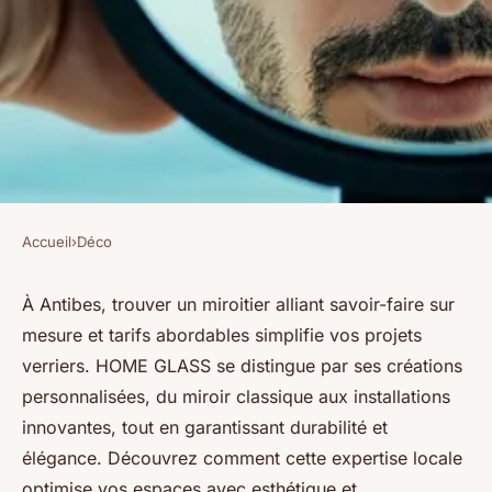
Accueil
›
Déco
DÉCO
Miroitier antibes : votre expert
À Antibes, trouver un miroitier alliant savoir-faire sur
mesure et tarifs abordables simplifie vos projets
en verre sur mesure et
verriers. HOME GLASS se distingue par ses créations
économique
personnalisées, du miroir classique aux installations
innovantes, tout en garantissant durabilité et
Benjamin
•
3 juillet 2025
•
7 min de lecture
élégance. Découvrez comment cette expertise locale
optimise vos espaces avec esthétique et