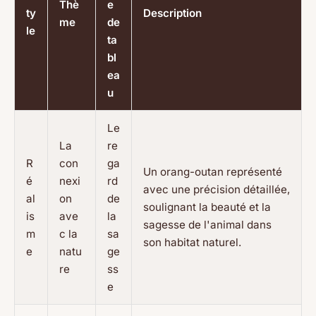
Thè
e
ty
Description
me
de
le
ta
bl
ea
u
Le
La
re
R
con
ga
Un orang-outan représenté
é
nexi
rd
avec une précision détaillée,
al
on
de
soulignant la beauté et la
is
ave
la
sagesse de l'animal dans
m
c la
sa
son habitat naturel.
e
natu
ge
re
ss
e