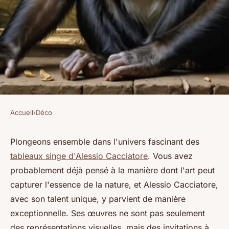
Accueil
›
Déco
DÉCO
Explore les œuvres captivantes
Plongeons ensemble dans l'univers fascinant des
tableaux singe d'Alessio Cacciatore
. Vous avez
de tableaux singe par alessio
probablement déjà pensé à la manière dont l'art peut
cacciatore
capturer l'essence de la nature, et Alessio Cacciatore,
avec son talent unique, y parvient de manière
Benjamin
•
16 février 2025
•
8 min de lecture
exceptionnelle. Ses œuvres ne sont pas seulement
des représentations visuelles, mais des invitations à