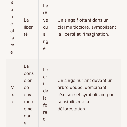
S
Le
u
rê
rr
La
ve
Un singe flottant dans un
é
liber
du
ciel multicolore, symbolisant
al
té
si
la liberté et l'imagination.
is
ng
m
e
e
La
Le
cons
cr
cien
Un singe hurlant devant un
i
M
ce
arbre coupé, combinant
de
ix
envi
réalisme et symbolisme pour
la
te
ronn
sensibiliser à la
fo
eme
déforestation.
rê
ntal
t
e