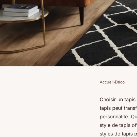
Accueil
›
Déco
DÉCO
5 styles de tapis par
Choisir un tapis
tapis peut trans
salon
personnalité. Q
style de tapis 
styles de tapis 
Benjamin
•
25 octobre 2024
•
9 min de lecture