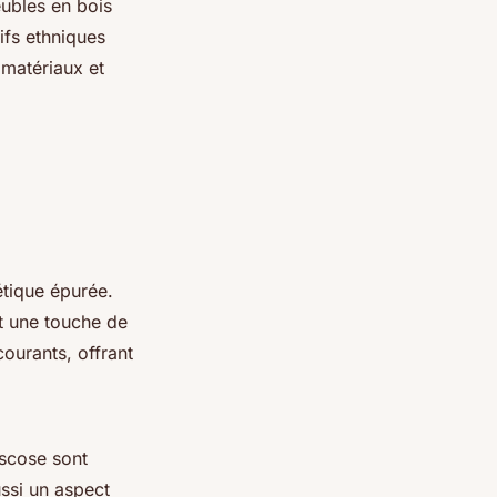
ubles en bois
ifs ethniques
 matériaux et
étique épurée.
t une touche de
courants, offrant
viscose sont
ussi un aspect