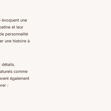
 évoquent une
atine et leur
de personnalité
r une histoire à
 détails.
t naturels comme
euvent également
rer :