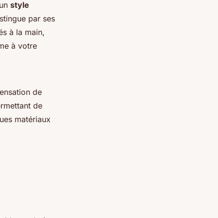
 un
style
stingue par ses
és à la main,
sme à votre
sensation de
ermettant de
ques matériaux