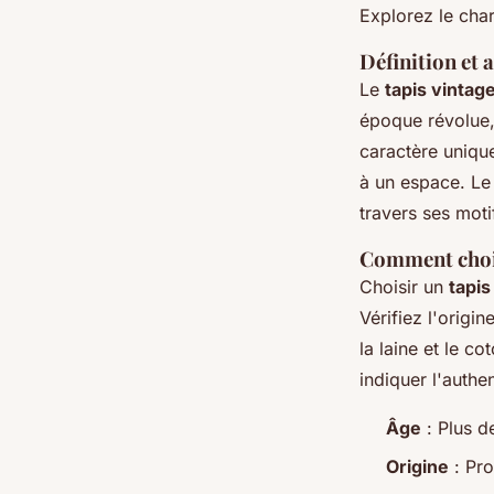
Explorez le cha
Définition et a
Le
tapis vintag
époque révolue, 
caractère unique
à un espace. Le 
travers ses moti
Comment chois
Choisir un
tapis
Vérifiez l'origi
la laine et le c
indiquer l'authen
Âge
: Plus d
Origine
: Pr