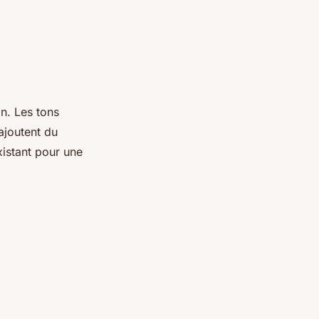
on. Les tons
ajoutent du
xistant pour une