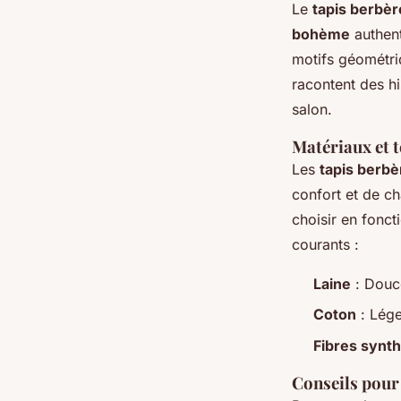
Le
tapis berbèr
bohème
authent
motifs géométri
racontent des hi
salon.
Matériaux et
Les
tapis berbè
confort et de ch
choisir en fonct
courants :
Laine
: Douc
Coton
: Léger
Fibres synt
Conseils pour 